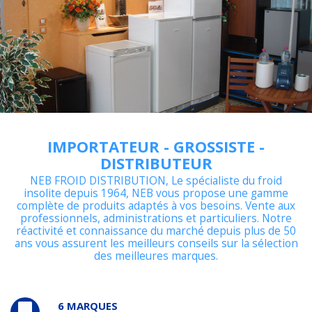
IMPORTATEUR - GROSSISTE -
DISTRIBUTEUR
NEB FROID DISTRIBUTION, Le spécialiste du froid
insolite depuis 1964, NEB vous propose une gamme
complète de produits adaptés à vos besoins. Vente aux
professionnels, administrations et particuliers. Notre
réactivité et connaissance du marché depuis plus de 50
ans vous assurent les meilleurs conseils sur la sélection
des meilleures marques.
6 MARQUES